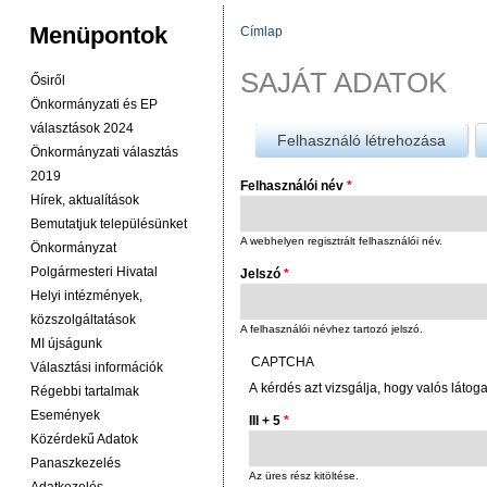
Menüpontok
Címlap
JELENLEGI HELY
SAJÁT ADATOK
Ősiről
Önkormányzati és EP
választások 2024
Felhasználó létrehozása
Önkormányzati választás
2019
Felhasználói név
*
Hírek, aktualítások
Bemutatjuk településünket
A webhelyen regisztrált felhasználói név.
Önkormányzat
Polgármesteri Hivatal
Jelszó
*
Helyi intézmények,
közszolgáltatások
A felhasználói névhez tartozó jelszó.
MI újságunk
CAPTCHA
Választási információk
A kérdés azt vizsgálja, hogy valós látog
Régebbi tartalmak
Események
III + 5
*
Közérdekű Adatok
Panaszkezelés
Az üres rész kitöltése.