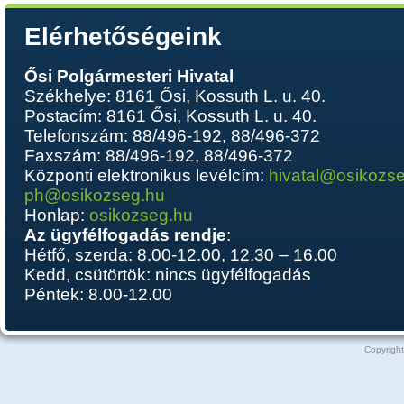
Elérhetőségeink
Ősi Polgármesteri Hivatal
Székhelye: 8161 Ősi, Kossuth L. u. 40.
Postacím: 8161 Ősi, Kossuth L. u. 40.
Telefonszám: 88/496-192, 88/496-372
Faxszám: 88/496-192, 88/496-372
Központi elektronikus levélcím:
hivatal@osikozs
ph@osikozseg.hu
Honlap:
osikozseg.hu
Az ügyfélfogadás rendje
:
Hétfő, szerda: 8.00-12.00, 12.30 – 16.00
Kedd, csütörtök: nincs ügyfélfogadás
Péntek: 8.00-12.00
Copyright