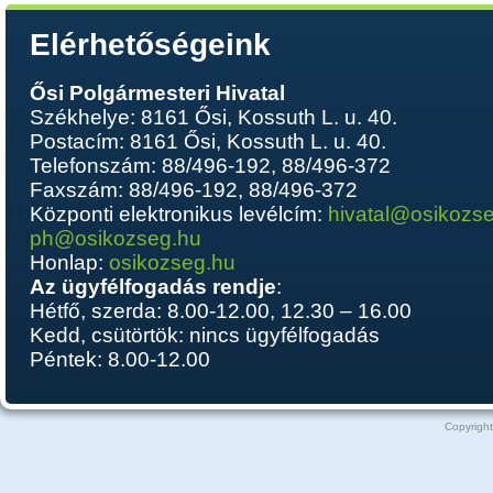
Elérhetőségeink
Ősi Polgármesteri Hivatal
Székhelye: 8161 Ősi, Kossuth L. u. 40.
Postacím: 8161 Ősi, Kossuth L. u. 40.
Telefonszám: 88/496-192, 88/496-372
Faxszám: 88/496-192, 88/496-372
Központi elektronikus levélcím:
hivatal@osikozs
ph@osikozseg.hu
Honlap:
osikozseg.hu
Az ügyfélfogadás rendje
:
Hétfő, szerda: 8.00-12.00, 12.30 – 16.00
Kedd, csütörtök: nincs ügyfélfogadás
Péntek: 8.00-12.00
Copyright