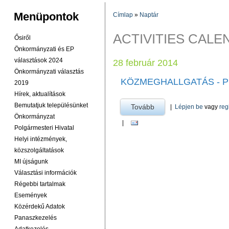
Menüpontok
Címlap
»
Naptár
JELENLEGI HELY
ACTIVITIES CAL
Ősiről
Önkormányzati és EP
választások 2024
28 február 2014
Önkormányzati választás
KÖZMEGHALLGATÁS - 
2019
Hírek, aktualítások
Bemutatjuk településünket
Tovább
a Közmeghallgatás - pr
|
Lépjen be
vagy
reg
Önkormányzat
|
Polgármesteri Hivatal
Helyi intézmények,
közszolgáltatások
MI újságunk
Választási információk
Régebbi tartalmak
Események
Közérdekű Adatok
Panaszkezelés