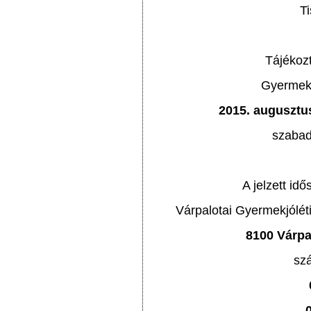
Ti
Tájékoz
Gyermekjó
2015. augusztus
szabads
A jelzett id
Várpalotai Gyermekjólét
8100 Várpa
szá