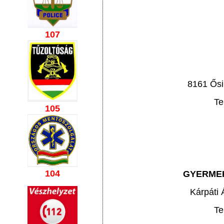
107
8161 Ősi
Te
105
104
GYERMEK
Kárpáti
Te