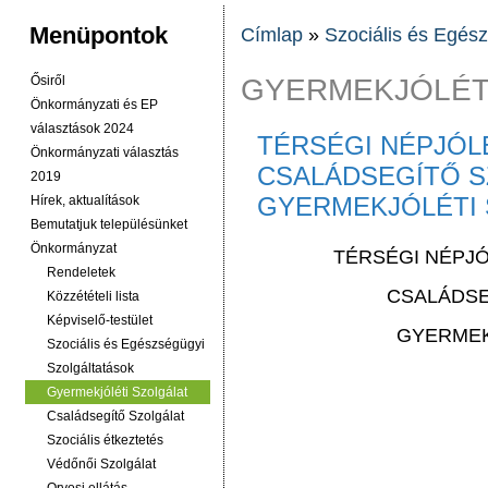
Menüpontok
Címlap
»
Szociális és Egés
JELENLEGI HELY
GYERMEKJÓLÉT
Ősiről
Önkormányzati és EP
választások 2024
TÉRSÉGI NÉPJÓL
Önkormányzati választás
CSALÁDSEGÍTŐ S
2019
GYERMEKJÓLÉTI 
Hírek, aktualítások
Bemutatjuk településünket
Önkormányzat
TÉRSÉGI NÉPJ
Rendeletek
CSALÁDSE
Közzétételi lista
Képviselő-testület
GYERMEK
Szociális és Egészségügyi
Szolgáltatások
Gyermekjóléti Szolgálat
Családsegítő Szolgálat
Szociális étkeztetés
Védőnői Szolgálat