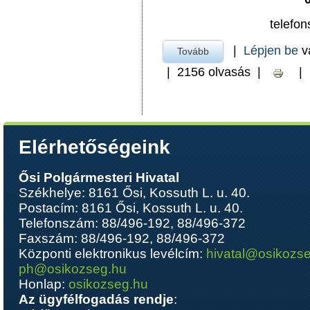
telefon
|
Lépjen be
v
Tovább
a Gyermekjóléti Szolgál
|
2156 olvasás
|
|
Elérhetőségeink
Ősi Polgármesteri Hivatal
Székhelye: 8161 Ősi, Kossuth L. u. 40.
Postacím: 8161 Ősi, Kossuth L. u. 40.
Telefonszám: 88/496-192, 88/496-372
Faxszám: 88/496-192, 88/496-372
Központi elektronikus levélcím:
hivatal@osikozs
ph@osikozseg.hu
Honlap:
osikozseg.hu
Az ügyfélfogadás rendje
: