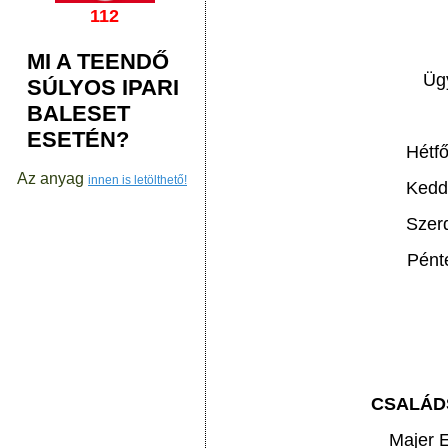
112
MI A TEENDŐ
Ügy
SÚLYOS IPARI
BALESET
ESETÉN?
Hétf
Az anyag
innen is letölthető!
Kedd
Szer
Pént
CSALÁD
Majer 