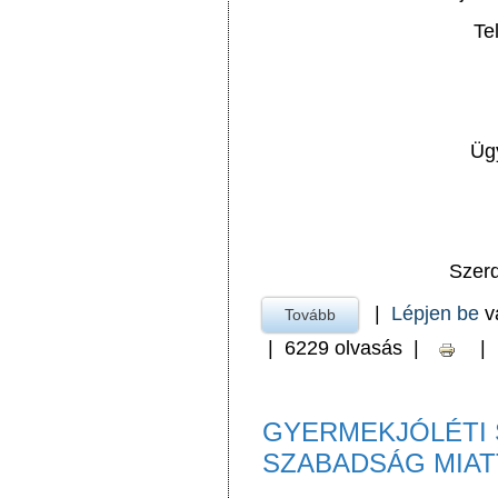
Te
Ügy
Szer
|
Lépjen be
v
Tovább
a TÉRSÉGI NÉPJÓLÉ
|
6229 olvasás
|
|
GYERMEKJÓLÉTI 
SZABADSÁG MIATT