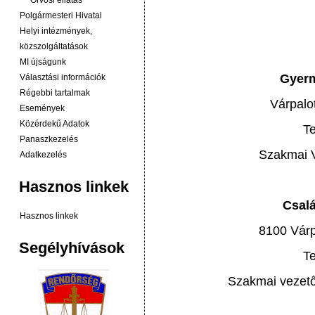
Orvosi ellátás
Polgármesteri Hivatal
Helyi intézmények,
közszolgáltatások
MI újságunk
Gyerm
Választási információk
Régebbi tartalmak
Várpalo
Események
Közérdekű Adatok
T
Panaszkezelés
Szakmai V
Adatkezelés
Hasznos linkek
Csalá
Hasznos linkek
8100 Várp
Segélyhívások
T
Szakmai vezet