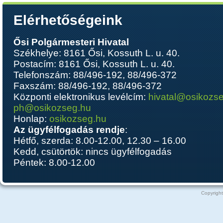
Elérhetőségeink
Ősi Polgármesteri Hivatal
Székhelye: 8161 Ősi, Kossuth L. u. 40.
Postacím: 8161 Ősi, Kossuth L. u. 40.
Telefonszám: 88/496-192, 88/496-372
Faxszám: 88/496-192, 88/496-372
Központi elektronikus levélcím:
hivatal@osikozs
ph@osikozseg.hu
Honlap:
osikozseg.hu
Az ügyfélfogadás rendje
:
Hétfő, szerda: 8.00-12.00, 12.30 – 16.00
Kedd, csütörtök: nincs ügyfélfogadás
Péntek: 8.00-12.00
Copyright