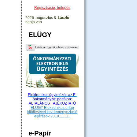
Regisztráció, belépés
2026. augusztus 8.
László
napja van
ELÜGY
Elektronikus ügyintézés az E-
önkormányzat portálon:
ÁLTALÁNOS TÁJÉKOZTATÓ
ELÜGY Elektronikus űrlap
kitöltésével kezdeményezhető
eljárások 2019.11.11.
e-Papír