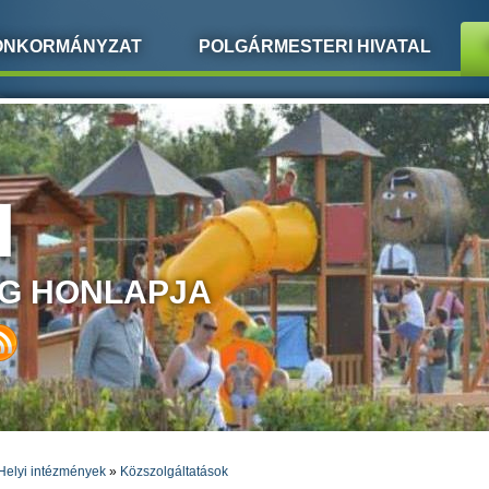
ÖNKORMÁNYZAT
POLGÁRMESTERI HIVATAL
I
G HONLAPJA
Helyi intézmények
»
Közszolgáltatások
LEGI HELY