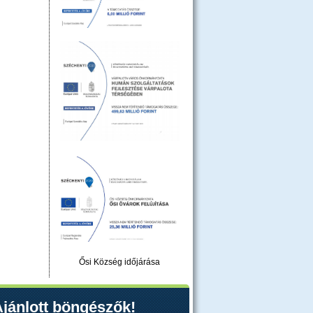
Ősi Község időjárása
jánlott böngészők!