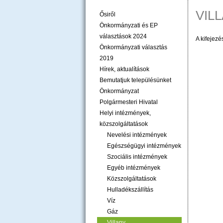
VIL
Ősiről
Önkormányzati és EP
választások 2024
A kifejez
Önkormányzati választás
2019
Hírek, aktualítások
Bemutatjuk településünket
Önkormányzat
Polgármesteri Hivatal
Helyi intézmények,
közszolgáltatások
Nevelési intézmények
Egészségügyi intézmények
Szociális intézmények
Egyéb intézmények
Közszolgáltatások
Hulladékszállítás
Víz
Gáz
Villany