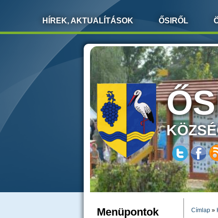
HÍREK, AKTUALÍTÁSOK
ŐSIRŐL
ŐS
KÖZSÉ
Menüpontok
Címlap
»
JELEN