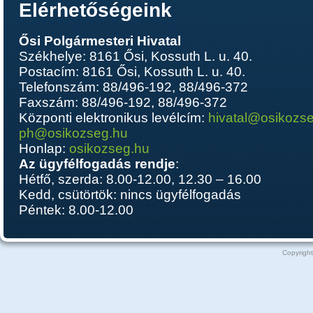
Elérhetőségeink
Ősi Polgármesteri Hivatal
Székhelye: 8161 Ősi, Kossuth L. u. 40.
Postacím: 8161 Ősi, Kossuth L. u. 40.
Telefonszám: 88/496-192, 88/496-372
Faxszám: 88/496-192, 88/496-372
Központi elektronikus levélcím:
hivatal@osikozs
ph@osikozseg.hu
Honlap:
osikozseg.hu
Az ügyfélfogadás rendje
:
Hétfő, szerda: 8.00-12.00, 12.30 – 16.00
Kedd, csütörtök: nincs ügyfélfogadás
Péntek: 8.00-12.00
Copyright