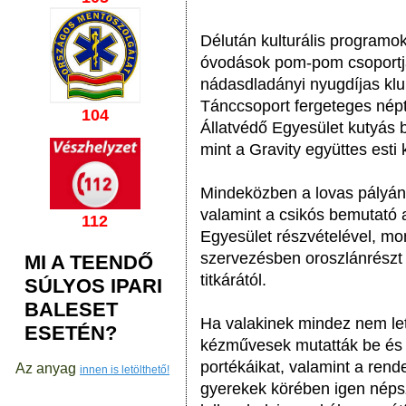
Délután kulturális programok
óvodások pom-pom csoportja
nádasdladányi nyugdíjas klu
Tánccsoport fergeteges népt
104
Állatvédő Egyesület kutyás 
mint a Gravity együttes esti 
Mindeközben a lovas pályán 
valamint a csikós bemutató 
112
Egyesület részvételével, mon
szervezésben oroszlánrészt 
MI A TEENDŐ
titkárától.
SÚLYOS IPARI
BALESET
Ha valakinek mindez nem let
ESETÉN?
kézművesek mutatták be és 
portékáikat, valamint a rende
Az anyag
innen is letölthető!
gyerekek körében igen néps