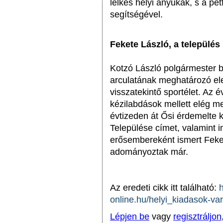
lelkes helyi anyukák, s a pé
segítségével.
Fekete László, a települé
Kotzó László polgármester 
arculatának meghatározó el
visszatekintő sportélet. Az 
kézilabdások mellett elég m
évtizeden át Ősi érdemelte
Települése címet, valamint 
erősembereként ismert Feket
adományoztak már.
Az eredeti cikk itt található:
online.hu/helyi_kiadasok-v
Lépjen be
vagy
regisztráljon