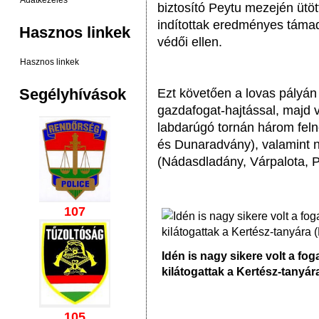
Adatkezelés
biztosító Peytu mezején ütö
indítottak eredményes táma
Hasznos linkek
védői ellen.
Hasznos linkek
Segélyhívások
Ezt követően a lovas pályán 
gazdafogat-hajtással, majd 
labdarúgó tornán három felnő
és Dunaradvány), valamint 
(Nádasdladány, Várpalota, P
107
Idén is nagy sikere volt a f
kilátogattak a Kertész-tanyár
105