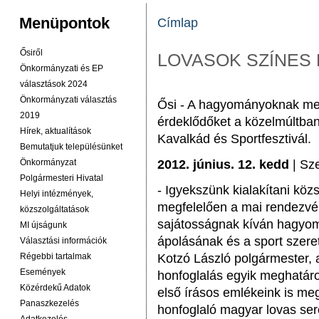
Menüpontok
Címlap
JELENLEGI HELY
Ősiről
LOVASOK SZÍNES
Önkormányzati és EP
választások 2024
Önkormányzati választás
Ősi - A hagyományoknak meg
2019
érdeklődőket a közelmúltban
Hírek, aktualítások
Kavalkád és Sportfesztivál.
Bemutatjuk településünket
Önkormányzat
2012. június. 12. kedd
| Sz
Polgármesteri Hivatal
- Igyekszünk kialakítani köz
Helyi intézmények,
megfelelően a mai rendezvén
közszolgáltatások
sajátosságnak kíván hagyomá
MI újságunk
ápolásának és a sport szere
Választási információk
Régebbi tartalmak
Kotzó László polgármester, a
Események
honfoglalás egyik meghatár
Közérdekű Adatok
első írásos emlékeink is meg
Panaszkezelés
honfoglaló magyar lovas ser