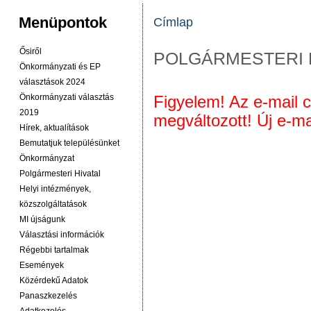
Menüpontok
Címlap
JELENLEGI HELY
Ősiről
POLGÁRMESTERI 
Önkormányzati és EP
választások 2024
Önkormányzati választás
Figyelem! Az e-mail 
2019
megváltozott! Új e-ma
Hírek, aktualítások
Bemutatjuk településünket
Önkormányzat
Polgármesteri Hivatal
Helyi intézmények,
közszolgáltatások
MI újságunk
Választási információk
Régebbi tartalmak
Események
Közérdekű Adatok
Panaszkezelés