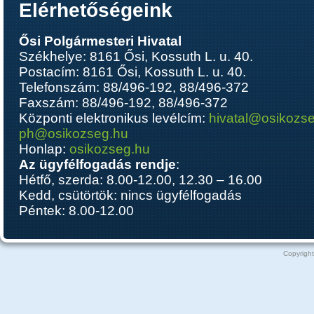
Elérhetőségeink
Ősi Polgármesteri Hivatal
Székhelye: 8161 Ősi, Kossuth L. u. 40.
Postacím: 8161 Ősi, Kossuth L. u. 40.
Telefonszám: 88/496-192, 88/496-372
Faxszám: 88/496-192, 88/496-372
Központi elektronikus levélcím:
hivatal@osikozs
ph@osikozseg.hu
Honlap:
osikozseg.hu
Az ügyfélfogadás rendje
:
Hétfő, szerda: 8.00-12.00, 12.30 – 16.00
Kedd, csütörtök: nincs ügyfélfogadás
Péntek: 8.00-12.00
Copyright