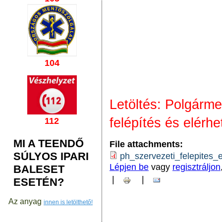
104
Letöltés:
Polgármes
felépítés és elérh
112
MI A TEENDŐ
File attachments:
SÚLYOS IPARI
ph_szervezeti_felepites_
Lépjen be
vagy
regisztráljon
BALESET
|
|
ESETÉN?
Az anyag
innen is letölthető!