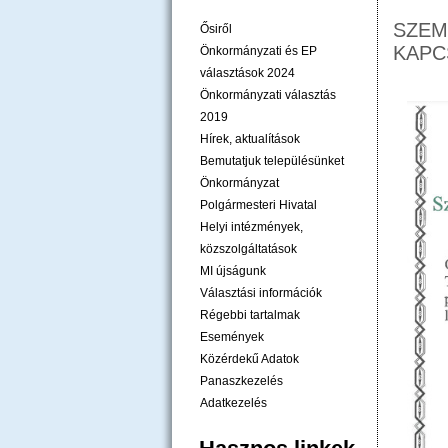
SZEM
Ősiről
KAP
Önkormányzati és EP
választások 2024
Önkormányzati választás
2019
Hírek, aktualítások
Bemutatjuk településünket
Önkormányzat
Polgármesteri Hivatal
Helyi intézmények,
közszolgáltatások
MI újságunk
Választási információk
Régebbi tartalmak
Események
Közérdekű Adatok
Panaszkezelés
Adatkezelés