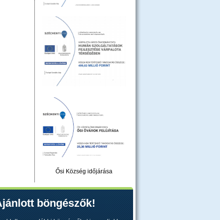
Ősi Község időjárása
jánlott böngészők!