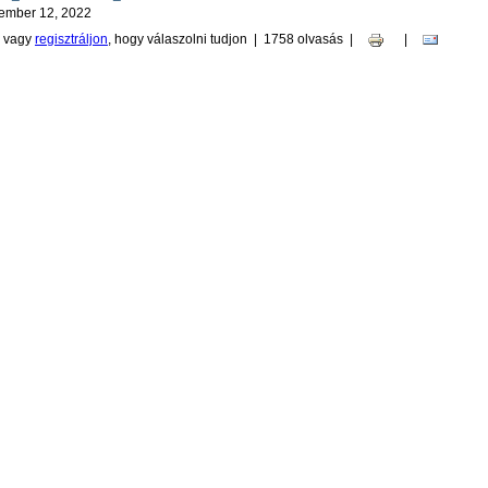
cember 12, 2022
vagy
regisztráljon
, hogy válaszolni tudjon
|
1758 olvasás
|
|