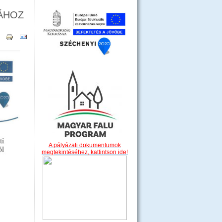
ÁHOZ
A pályázati dokumentumok
megtekintéséhez, kattintson ide!