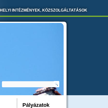
HELYI INTÉZMÉNYEK, KÖZSZOLGÁLTATÁSOK
Keresés
KERESÉS ŰRLAP
Pályázatok