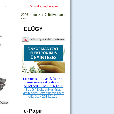
Regisztráció, belépés
2026. augusztus 7.
Ibolya
napja
van
ELÜGY
Elektronikus ügyintézés az E-
önkormányzat portálon:
ÁLTALÁNOS TÁJÉKOZTATÓ
ELÜGY Elektronikus űrlap
kitöltésével kezdeményezhető
eljárások 2019.11.11.
e-Papír