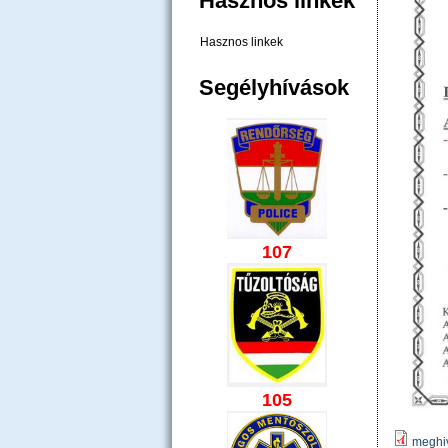
Hasznos linkek
Hasznos linkek
Segélyhívások
107
105
meghiv