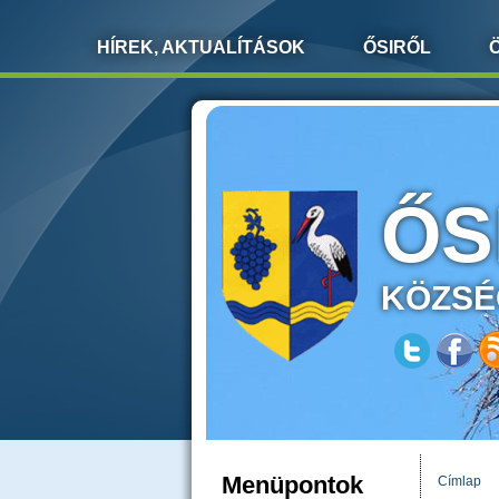
HÍREK, AKTUALÍTÁSOK
ŐSIRŐL
ŐS
KÖZSÉ
Menüpontok
Címlap
JELEN