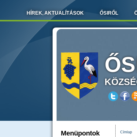
HÍREK, AKTUALÍTÁSOK
ŐSIRŐL
ŐS
KÖZSÉ
Menüpontok
Címlap
JELEN