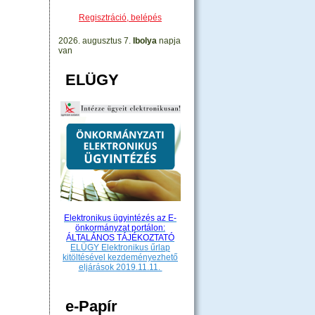
Regisztráció, belépés
2026. augusztus 7.
Ibolya
napja
van
ELÜGY
Elektronikus ügyintézés az E-
önkormányzat portálon:
ÁLTALÁNOS TÁJÉKOZTATÓ
ELÜGY Elektronikus űrlap
kitöltésével kezdeményezhető
eljárások 2019.11.11.
e-Papír