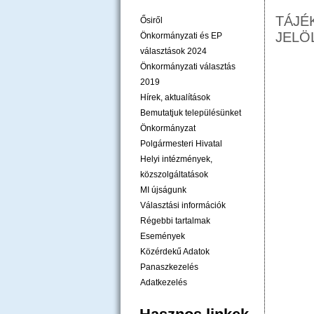
TÁJÉ
Ősiről
JELÖ
Önkormányzati és EP
választások 2024
Önkormányzati választás
2019
Hírek, aktualítások
Bemutatjuk településünket
Önkormányzat
Polgármesteri Hivatal
Helyi intézmények,
közszolgáltatások
MI újságunk
Választási információk
Régebbi tartalmak
Események
Közérdekű Adatok
Panaszkezelés
Adatkezelés