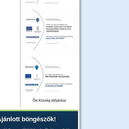
Ősi Község időjárása
jánlott böngészők!