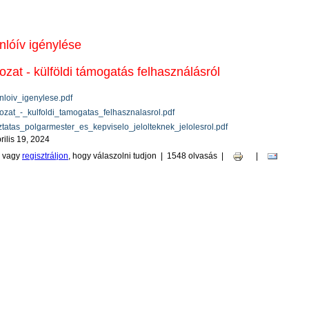
nlóív igénylése
ozat - külföldi támogatás felhasználásról
nloiv_igenylese.pdf
kozat_-_kulfoldi_tamogatas_felhasznalasrol.pdf
ztatas_polgarmester_es_kepviselo_jelolteknek_jelolesrol.pdf
rilis 19, 2024
vagy
regisztráljon
, hogy válaszolni tudjon
|
1548 olvasás
|
|