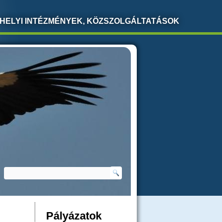
HELYI INTÉZMÉNYEK, KÖZSZOLGÁLTATÁSOK
Keresés
KERESÉS ŰRLAP
Pályázatok