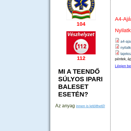
A4-Ajá
104
Nyilatk
a4-aja
nyilat
tajeko
112
péntek, áp
Lépjen be
MI A TEENDŐ
SÚLYOS IPARI
BALESET
ESETÉN?
Az anyag
innen is letölthető!