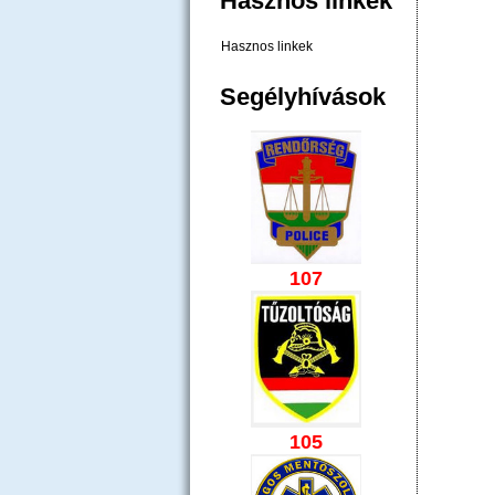
Hasznos linkek
Hasznos linkek
Segélyhívások
107
105