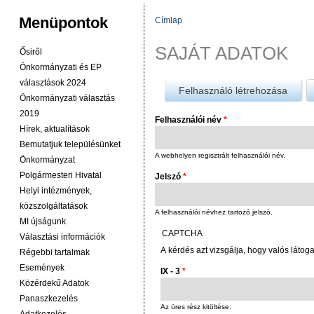
Menüpontok
Címlap
JELENLEGI HELY
SAJÁT ADATOK
Ősiről
Önkormányzati és EP
választások 2024
Felhasználó létrehozása
Önkormányzati választás
2019
Felhasználói név
*
Hírek, aktualítások
Bemutatjuk településünket
A webhelyen regisztrált felhasználói név.
Önkormányzat
Polgármesteri Hivatal
Jelszó
*
Helyi intézmények,
közszolgáltatások
A felhasználói névhez tartozó jelszó.
MI újságunk
CAPTCHA
Választási információk
A kérdés azt vizsgálja, hogy valós látog
Régebbi tartalmak
Események
IX - 3
*
Közérdekű Adatok
Panaszkezelés
Az üres rész kitöltése.