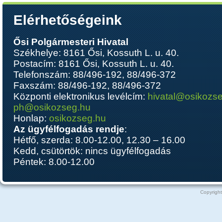
Elérhetőségeink
Ősi Polgármesteri Hivatal
Székhelye: 8161 Ősi, Kossuth L. u. 40.
Postacím: 8161 Ősi, Kossuth L. u. 40.
Telefonszám: 88/496-192, 88/496-372
Faxszám: 88/496-192, 88/496-372
Központi elektronikus levélcím:
hivatal@osikozs
ph@osikozseg.hu
Honlap:
osikozseg.hu
Az ügyfélfogadás rendje
:
Hétfő, szerda: 8.00-12.00, 12.30 – 16.00
Kedd, csütörtök: nincs ügyfélfogadás
Péntek: 8.00-12.00
Copyright