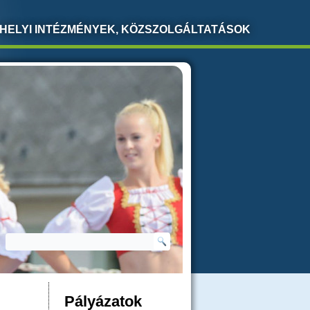
HELYI INTÉZMÉNYEK, KÖZSZOLGÁLTATÁSOK
Keresés
KERESÉS ŰRLAP
Pályázatok