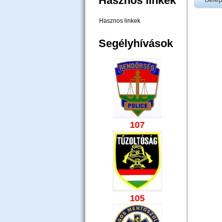
Hasznos linkek
Hasznos linkek
Segélyhívások
107
105