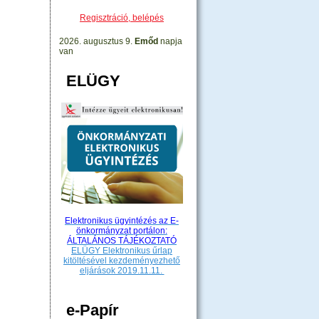
Regisztráció, belépés
2026. augusztus 9.
Emőd
napja
van
ELÜGY
Elektronikus ügyintézés az E-
önkormányzat portálon:
ÁLTALÁNOS TÁJÉKOZTATÓ
ELÜGY Elektronikus űrlap
kitöltésével kezdeményezhető
eljárások 2019.11.11.
e-Papír