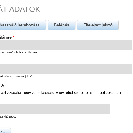
ÁT ADATOK
használó létrehozása
Belépés
(aktív fül)
Elfelejtett jelszó
álói név
*
regisztrált felhasználói név.
ói névhez tartozó jelszó.
HA
 azt vizsgálja, hogy valós látogató, vagy robot szeretné az űrlapot beküldeni.
sz kitöltése.