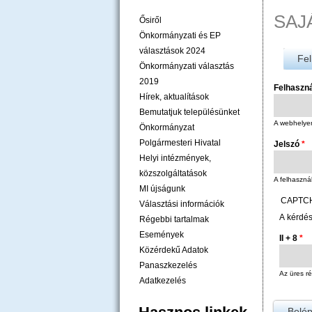
SAJ
Ősiről
Önkormányzati és EP
választások 2024
Fel
Önkormányzati választás
2019
Felhaszn
Hírek, aktualítások
Bemutatjuk településünket
A webhelyen 
Önkormányzat
Polgármesteri Hivatal
Jelszó
*
Helyi intézmények,
közszolgáltatások
A felhasznál
MI újságunk
CAPTC
Választási információk
A kérdés
Régebbi tartalmak
Események
II + 8
*
Közérdekű Adatok
Panaszkezelés
Az üres ré
Adatkezelés