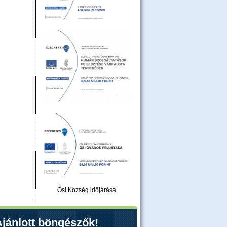
Ősi Község időjárása
jánlott böngészők!