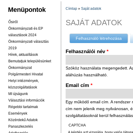
Menüpontok
Címlap
»
Saját adatok
JELENLEGI HELY
SAJÁT ADATOK
Ősiről
Önkormányzati és EP
választások 2024
Felhasználó létrehozása
(aktív 
Önkormányzati választás
2019
Felhasználói név
*
Hírek, aktualítások
Bemutatjuk településünket
Önkormányzat
Szóköz használata megengedett. Az í
Polgármesteri Hivatal
aláhúzás használható.
Helyi intézmények,
Email cím
*
közszolgáltatások
MI újságunk
Választási információk
Egy működő email cím. A rendszer mi
Régebbi tartalmak
cím nem jelenik meg nyilvánosan, és c
Események
szolgáltatásoknál kerül felhasználás
Közérdekű Adatok
CAPTCHA
Panaszkezelés
A kérdés azt vizsgálja, hogy valós látog