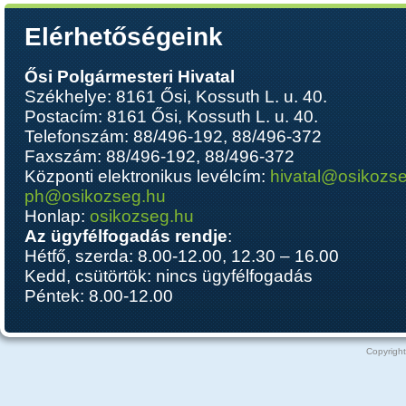
Elérhetőségeink
Ősi Polgármesteri Hivatal
Székhelye: 8161 Ősi, Kossuth L. u. 40.
Postacím: 8161 Ősi, Kossuth L. u. 40.
Telefonszám: 88/496-192, 88/496-372
Faxszám: 88/496-192, 88/496-372
Központi elektronikus levélcím:
hivatal@osikozs
ph@osikozseg.hu
Honlap:
osikozseg.hu
Az ügyfélfogadás rendje
:
Hétfő, szerda: 8.00-12.00, 12.30 – 16.00
Kedd, csütörtök: nincs ügyfélfogadás
Péntek: 8.00-12.00
Copyright