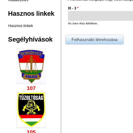
Adatkezelés
IX - 3
*
Hasznos linkek
Az üres rész kitöltése.
Hasznos linkek
Segélyhívások
107
105