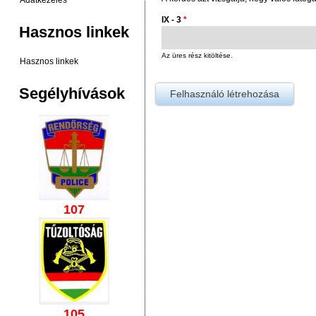
Adatkezelés
IX - 3
*
Hasznos linkek
Az üres rész kitöltése.
Hasznos linkek
Segélyhívások
107
105