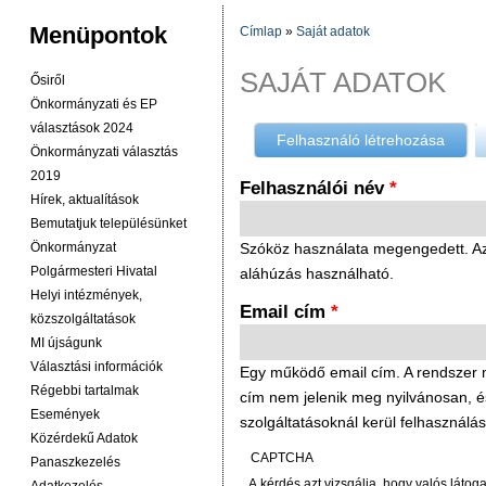
Menüpontok
Címlap
»
Saját adatok
JELENLEGI HELY
SAJÁT ADATOK
Ősiről
Önkormányzati és EP
választások 2024
Felhasználó létrehozása
(aktív 
Önkormányzati választás
2019
Felhasználói név
*
Hírek, aktualítások
Bemutatjuk településünket
Önkormányzat
Szóköz használata megengedett. Az í
Polgármesteri Hivatal
aláhúzás használható.
Helyi intézmények,
Email cím
*
közszolgáltatások
MI újságunk
Választási információk
Egy működő email cím. A rendszer mi
Régebbi tartalmak
cím nem jelenik meg nyilvánosan, és c
Események
szolgáltatásoknál kerül felhasználás
Közérdekű Adatok
CAPTCHA
Panaszkezelés
A kérdés azt vizsgálja, hogy valós látog