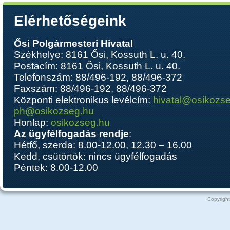
Elérhetőségeink
Ősi Polgármesteri Hivatal
Székhelye: 8161 Ősi, Kossuth L. u. 40.
Postacím: 8161 Ősi, Kossuth L. u. 40.
Telefonszám: 88/496-192, 88/496-372
Faxszám: 88/496-192, 88/496-372
Központi elektronikus levélcím:
hivatal@osikozs
ph@osikozseg.hu
Honlap:
osikozseg.hu
Az ügyfélfogadás rendje
:
Hétfő, szerda: 8.00-12.00, 12.30 – 16.00
Kedd, csütörtök: nincs ügyfélfogadás
Péntek: 8.00-12.00
Copyright