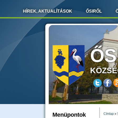
HÍREK, AKTUALÍTÁSOK
ŐSIRŐL
ŐS
KÖZSÉ
Menüpontok
Címlap
»
JELEN