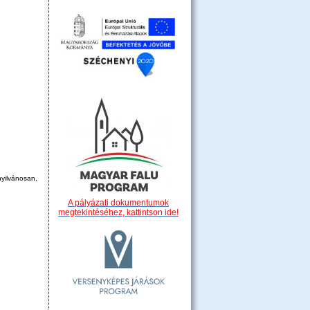
nyilvánosan,
A pályázati dokumentumok
megtekintéséhez, kattintson ide!