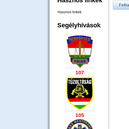
Hasznos linkek
Hasznos linkek
Segélyhívások
107
105