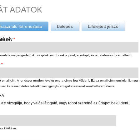
ÁT ADATOK
használó létrehozása
(aktív fül)
Belépés
Elfelejtett jelszó
álói név
*
nálata megengedett. Az írásjelek közül csak a pont, a kötőjel, és az aláhúzás használható.
m
*
email cím. A rendszer minden levelet erre a címre fog küldeni. Ez az email cím nem jelenik meg 
elszó kérésnél, illetve feliratkozást igénylő szolgáltatásoknál kerül felhasználásra.
HA
 azt vizsgálja, hogy valós látogató, vagy robot szeretné az űrlapot beküldeni.
sz kitöltése.