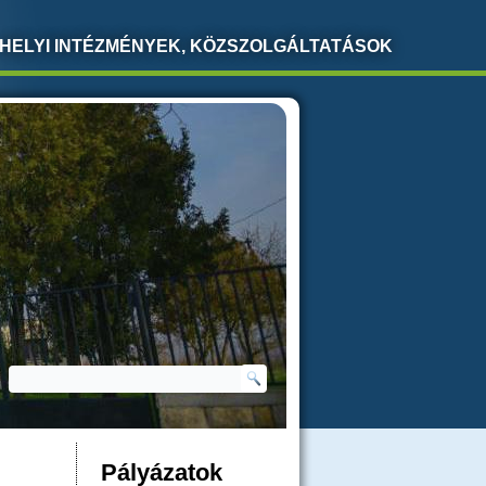
HELYI INTÉZMÉNYEK, KÖZSZOLGÁLTATÁSOK
Keresés
KERESÉS ŰRLAP
Pályázatok