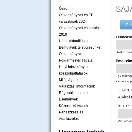
SAJ
Ősiről
Önkormányzati és EP
választások 2024
Fel
Önkormányzati választás
2019
Felhaszn
Hírek, aktualítások
Bemutatjuk településünket
Szóköz hasz
Önkormányzat
Polgármesteri Hivatal
Email cí
Helyi intézmények,
közszolgáltatások
Egy működő 
MI újságunk
és csak új j
Választási információk
CAPTC
Régebbi tartalmak
A kérdés
Események
Közérdekű Adatok
XI + 3
*
Panaszkezelés
Adatkezelés
Az üres ré