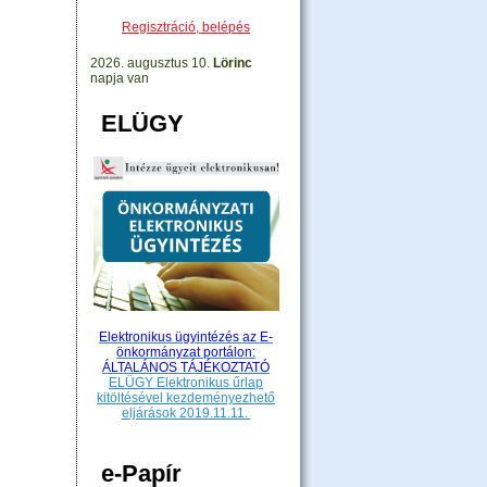
Regisztráció, belépés
2026. augusztus 10.
Lörinc
napja van
ELÜGY
Elektronikus ügyintézés az E-
önkormányzat portálon:
ÁLTALÁNOS TÁJÉKOZTATÓ
ELÜGY Elektronikus űrlap
kitöltésével kezdeményezhető
eljárások 2019.11.11.
e-Papír