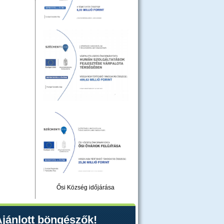
Ősi Község időjárása
jánlott böngészők!