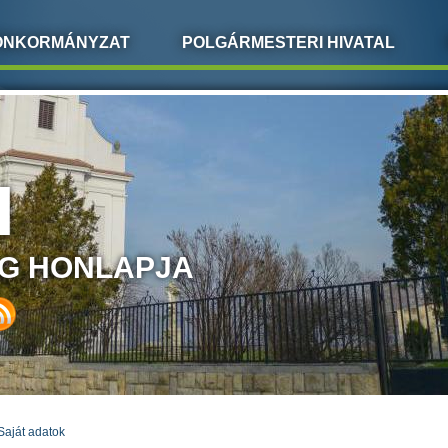
ÖNKORMÁNYZAT
POLGÁRMESTERI HIVATAL
I
G HONLAPJA
Saját adatok
LEGI HELY