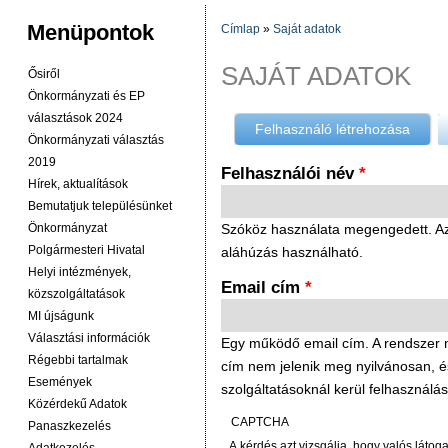
Menüpontok
Címlap
»
Saját adatok
JELENLEGI HELY
SAJÁT ADATOK
Ősiről
Önkormányzati és EP
választások 2024
Felhasználó létrehozása
(aktív 
Önkormányzati választás
2019
Felhasználói név
*
Hírek, aktualítások
Bemutatjuk településünket
Önkormányzat
Szóköz használata megengedett. Az í
Polgármesteri Hivatal
aláhúzás használható.
Helyi intézmények,
Email cím
*
közszolgáltatások
MI újságunk
Választási információk
Egy működő email cím. A rendszer mi
Régebbi tartalmak
cím nem jelenik meg nyilvánosan, és c
Események
szolgáltatásoknál kerül felhasználás
Közérdekű Adatok
CAPTCHA
Panaszkezelés
A kérdés azt vizsgálja, hogy valós látog