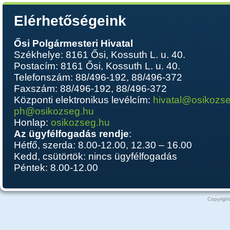
Elérhetőségeink
Ősi Polgármesteri Hivatal
Székhelye: 8161 Ősi, Kossuth L. u. 40.
Postacím: 8161 Ősi, Kossuth L. u. 40.
Telefonszám: 88/496-192, 88/496-372
Faxszám: 88/496-192, 88/496-372
Központi elektronikus levélcím:
hivatal@osikozs
ph@osikozseg.hu
Honlap:
osikozseg.hu
Az ügyfélfogadás rendje
:
Hétfő, szerda: 8.00-12.00, 12.30 – 16.00
Kedd, csütörtök: nincs ügyfélfogadás
Péntek: 8.00-12.00
Copyright