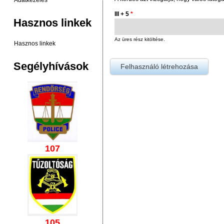
Adatkezelés
III + 5
*
Hasznos linkek
Az üres rész kitöltése.
Hasznos linkek
Segélyhívások
107
105