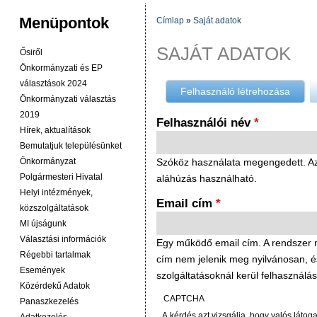
Menüpontok
Címlap
»
Saját adatok
JELENLEGI HELY
SAJÁT ADATOK
Ősiről
Önkormányzati és EP
választások 2024
Felhasználó létrehozása
(aktív 
Önkormányzati választás
2019
Felhasználói név
*
Hírek, aktualítások
Bemutatjuk településünket
Önkormányzat
Szóköz használata megengedett. Az í
Polgármesteri Hivatal
aláhúzás használható.
Helyi intézmények,
Email cím
*
közszolgáltatások
MI újságunk
Választási információk
Egy működő email cím. A rendszer mi
Régebbi tartalmak
cím nem jelenik meg nyilvánosan, és c
Események
szolgáltatásoknál kerül felhasználás
Közérdekű Adatok
CAPTCHA
Panaszkezelés
A kérdés azt vizsgálja, hogy valós látog