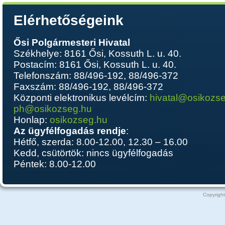
Elérhetőségeink
Ősi Polgármesteri Hivatal
Székhelye: 8161 Ősi, Kossuth L. u. 40.
Postacím: 8161 Ősi, Kossuth L. u. 40.
Telefonszám: 88/496-192, 88/496-372
Faxszám: 88/496-192, 88/496-372
Központi elektronikus levélcím:
hivatal@osikozs
ph@osikozseg.hu
Honlap:
osikozseg.hu
Az ügyfélfogadás rendje
:
Hétfő, szerda: 8.00-12.00, 12.30 – 16.00
Kedd, csütörtök: nincs ügyfélfogadás
Péntek: 8.00-12.00
Copyright