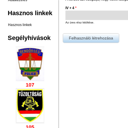
Adatkezelés
IV + 4
*
Hasznos linkek
Az üres rész kitöltése.
Hasznos linkek
Segélyhívások
107
105