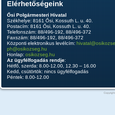
Elérhetőségeink
Ősi Polgármesteri Hivatal
Székhelye: 8161 Ősi, Kossuth L. u. 40.
Postacím: 8161 Ősi, Kossuth L. u. 40.
Telefonszám: 88/496-192, 88/496-372
Faxszám: 88/496-192, 88/496-372
Központi elektronikus levélcím:
hivatal@osikozs
ph@osikozseg.hu
Honlap:
osikozseg.hu
Az ügyfélfogadás rendje
:
Hétfő, szerda: 8.00-12.00, 12.30 – 16.00
Kedd, csütörtök: nincs ügyfélfogadás
Péntek: 8.00-12.00
Copyright