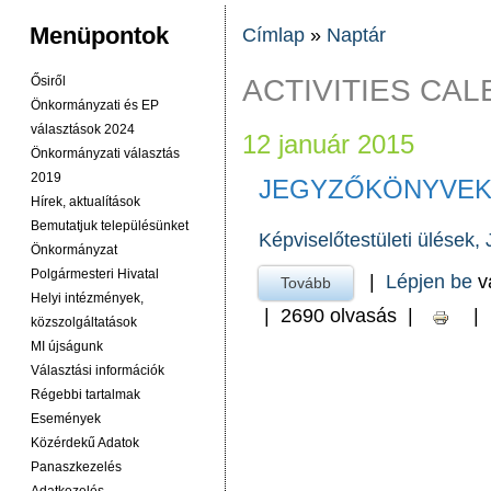
Menüpontok
Címlap
»
Naptár
JELENLEGI HELY
ACTIVITIES CA
Ősiről
Önkormányzati és EP
választások 2024
12 január 2015
Önkormányzati választás
2019
JEGYZŐKÖNYVE
Hírek, aktualítások
Bemutatjuk településünket
Képviselőtestületi ülések
Önkormányzat
Polgármesteri Hivatal
|
Lépjen be
v
Tovább
a Jegyzőkönyvek -ra
Helyi intézmények,
|
2690 olvasás
|
|
közszolgáltatások
MI újságunk
Választási információk
Régebbi tartalmak
Események
Közérdekű Adatok
Panaszkezelés