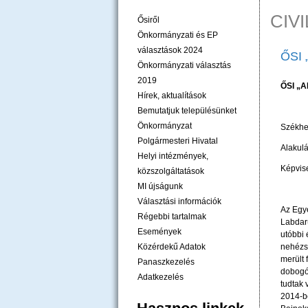
CIV
Ősiről
Önkormányzati és EP
választások 2024
ŐSI
Önkormányzati választás
2019
ŐSI „
Hírek, aktualítások
Bemutatjuk településünket
Önkormányzat
Székhel
Polgármesteri Hivatal
Alakul
Helyi intézmények,
Képvise
közszolgáltatások
MI újságunk
Választási információk
Az Egye
Régebbi tartalmak
Labdar
Események
utóbbi 
Közérdekű Adatok
nehézsé
merült 
Panaszkezelés
dobogós
Adatkezelés
tudtak 
2014-be