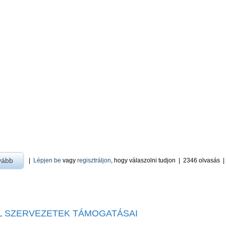
vább
a Sportfejlesztési Program támogatása -ra
|
Lépjen be
vagy
regisztráljon
, hogy válaszolni tudjon
|
2346 olvasás
IL SZERVEZETEK TÁMOGATÁSAI