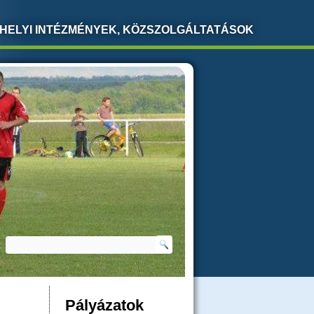
HELYI INTÉZMÉNYEK, KÖZSZOLGÁLTATÁSOK
Keresés
KERESÉS ŰRLAP
Pályázatok