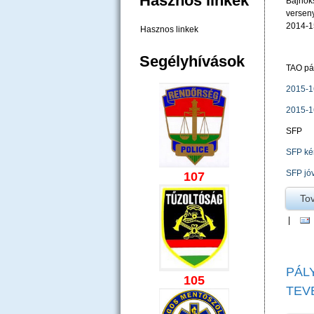
Hasznos linkek
Bajnoks
verseny
2014-15
Hasznos linkek
Segélyhívások
TAO pá
2015-16
2015-16
SFP
SFP ké
SFP jó
107
To
|
PÁL
105
TEV