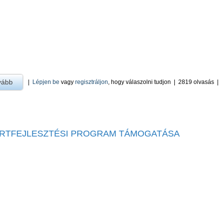
vább
a Sportfejlesztési Program -ra
|
Lépjen be
vagy
regisztráljon
, hogy válaszolni tudjon
|
2819 olvasás
RTFEJLESZTÉSI PROGRAM TÁMOGATÁSA