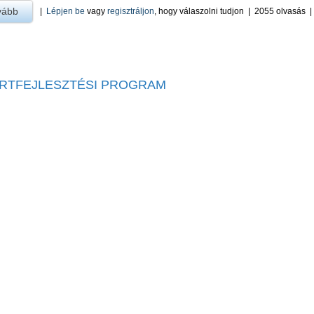
vább
a Pályázati felhívás civil szervezetek tevékenységének támogatásá
|
Lépjen be
vagy
regisztráljon
, hogy válaszolni tudjon
|
2055 olvasás
RTFEJLESZTÉSI PROGRAM