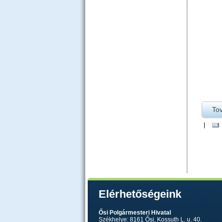
To
|
OLDA
Elérhetőségeink
Ősi Polgármesteri Hivatal
Székhelye: 8161 Ősi, Kossuth L. u. 40.