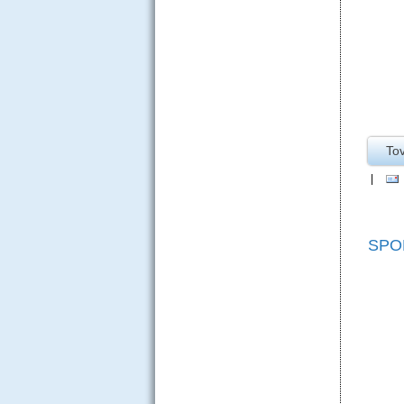
To
|
SPO