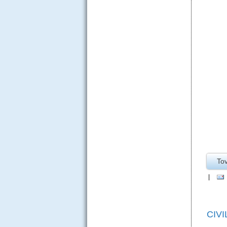
To
|
CIV