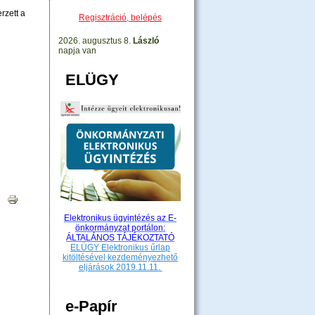
rzett a
Regisztráció, belépés
2026. augusztus 8.
László
napja van
ELÜGY
|
Elektronikus ügyintézés az E-
önkormányzat portálon:
ÁLTALÁNOS TÁJÉKOZTATÓ
ELÜGY Elektronikus űrlap
kitöltésével kezdeményezhető
eljárások 2019.11.11.
e-Papír