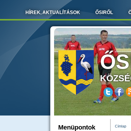
HÍREK, AKTUALÍTÁSOK
ŐSIRŐL
ŐS
KÖZSÉ
Menüpontok
Címlap
JELEN