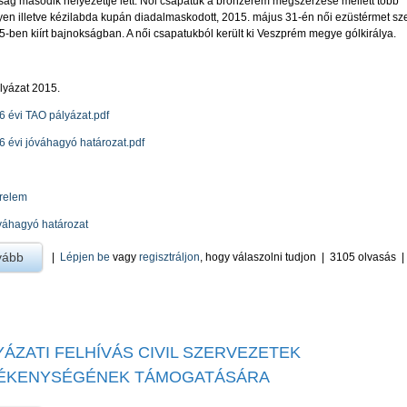
ág második helyezettje lett. Női csapatuk a bronzérem megszerzése mellett több
en illetve kézilabda kupán diadalmaskodott, 2015. május 31-én női ezüstérmet sze
-ben kiírt bajnokságban. A női csapatukból került ki Veszprém megye gólkirálya.
lyázat 2015.
 évi TAO pályázat.pdf
 évi jóváhagyó határozat.pdf
relem
váhagyó határozat
vább
a ŐSI „ANDREOTTI” SPORTEGYESÜLET -ra
|
Lépjen be
vagy
regisztráljon
, hogy válaszolni tudjon
|
3105 olvasás
YÁZATI FELHÍVÁS CIVIL SZERVEZETEK
ÉKENYSÉGÉNEK TÁMOGATÁSÁRA