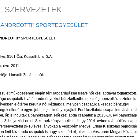
IL SZERVEZETEK
 „ANDREOTTI” SPORTEGYESÜLET
ANDREOTTI” SPORTEGYESÜLET
ye: 8161 Ősi, Kossuth L. u. 3/A.
ás éve: 2011
lője: Horváth Zoltán elnök
sület működésének elején férfi labdarúgással illetve női kézilabdával foglalkozott.
úgó csapataik kiváló eredményekkel büszkélkedhetnek még nemzetközi szinten is.
években előtérbe került a női kézilabda, melyben csapatuk a kezdeti pénzügyi
gek ellenére egyre jobb teljesítményt nyújtott. Férfi kézilabda csapat indítására is
fel, ők is indultak a bajnokságon. Női kézilabda csapatuk a 2013-14. évi bajnoksá
, 3. helyezést ért el. Sikernek könyvelhetik el, hogy 2014. évben utánpótlás csapa
versenyeztetni (9-10 éves lányokat) a Veszprém Megyei Erima Kisiskolás bajnoksá
n férfi kézilabda csapatuk is nagy sikert ért el, hiszen a Veszprém Megyei Kézilab