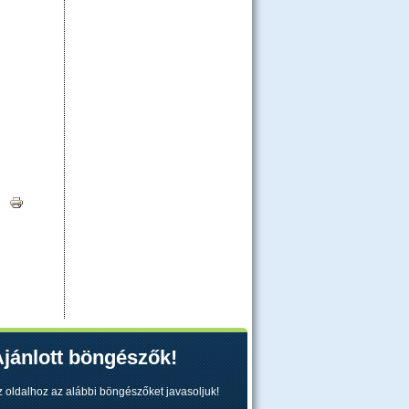
|
jánlott böngészők!
z oldalhoz az alábbi böngészőket javasoljuk!