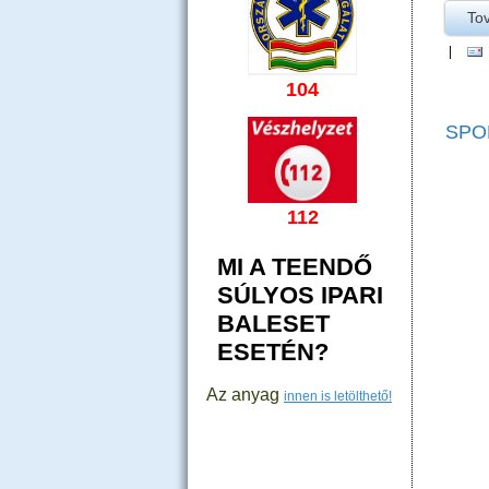
To
|
104
SPO
112
MI A TEENDŐ
SÚLYOS IPARI
BALESET
ESETÉN?
Az anyag
innen is letölthető!