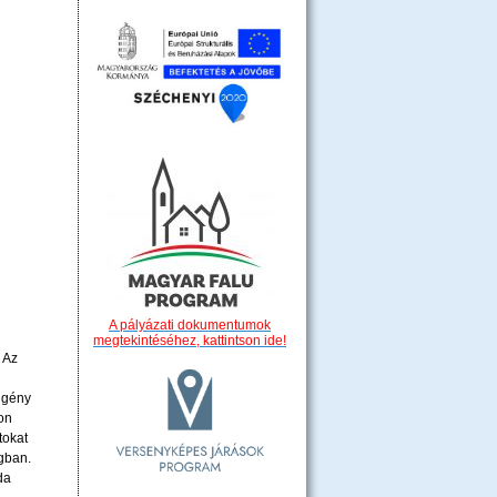
A pályázati dokumentumok
megtekintéséhez, kattintson ide!
 Az
 igény
gon
tokat
gban.
da