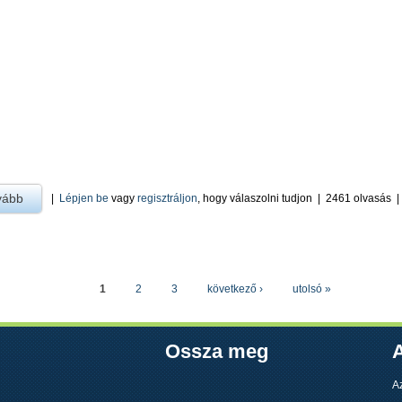
vább
a Civil szervezetek támogatásai -ra
|
Lépjen be
vagy
regisztráljon
, hogy válaszolni tudjon
|
2461 olvasás
LAK
1
2
3
következő ›
utolsó »
Ossza meg
A
A