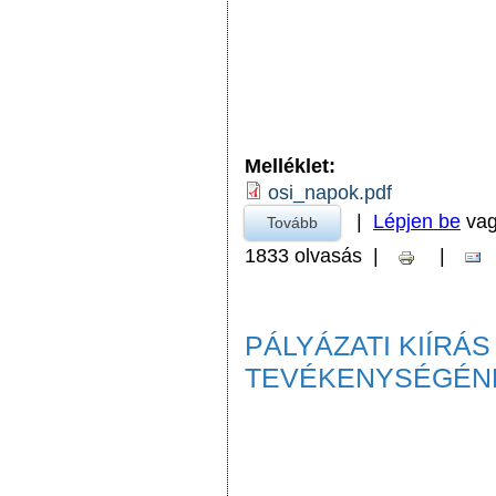
Melléklet:
osi_napok.pdf
|
Lépjen be
va
Tovább
a Ősi napok 2021 július 1
1833 olvasás
|
|
PÁLYÁZATI KIÍRÁS
TEVÉKENYSÉGÉN