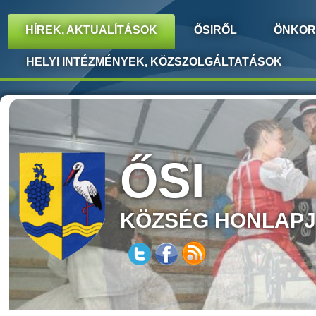
HÍREK, AKTUALÍTÁSOK
ŐSIRŐL
ÖNKOR
HELYI INTÉZMÉNYEK, KÖZSZOLGÁLTATÁSOK
ŐSI
KÖZSÉG HONLAP