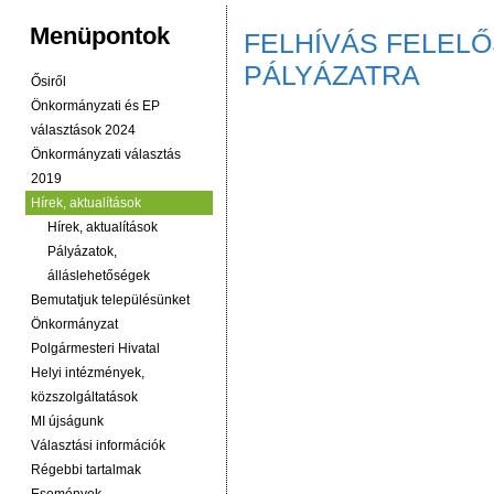
Menüpontok
FELHÍVÁS FELELŐ
PÁLYÁZATRA
Ősiről
Önkormányzati és EP
választások 2024
Önkormányzati választás
2019
Hírek, aktualítások
Hírek, aktualítások
Pályázatok,
álláslehetőségek
Bemutatjuk településünket
Önkormányzat
Polgármesteri Hivatal
Helyi intézmények,
közszolgáltatások
MI újságunk
Választási információk
Régebbi tartalmak