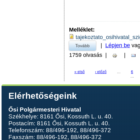
Melléklet:
tajekoztato_osihivatal_sz
|
Lépjen be
va
Tovább
a Tájékoztató ŐsiHivatal s
1759 olvasás
|
|
Oldalak
« első
‹ előző
…
6
…
Elérhetőségeink
Ősi Polgármesteri Hivatal
Székhelye: 8161 Ősi, Kossuth L. u. 40.
Postacím: 8161 Ősi, Kossuth L. u. 40.
Telefonszám: 88/496-192, 88/496-372
Faxszám: 88/496-192, 88/496-372