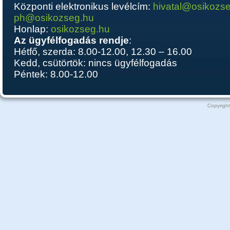
Központi elektronikus levélcím:
hivatal@osikozs
ph@osikozseg.hu
Honlap:
osikozseg.hu
Az ügyfélfogadás rendje
:
Hétfő, szerda: 8.00-12.00, 12.30 – 16.00
Kedd, csütörtök: nincs ügyfélfogadás
Péntek: 8.00-12.00
Copyright