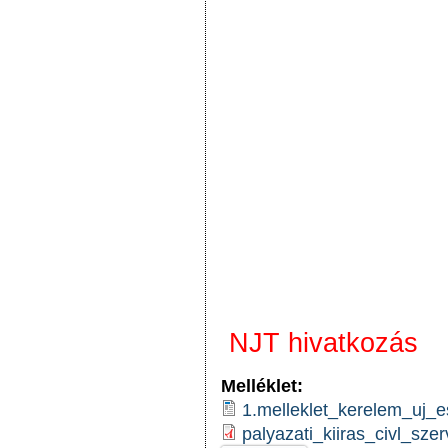
NJT hivatkozás
Melléklet:
1.melleklet_kerelem_uj_e
palyazati_kiiras_civl_sze