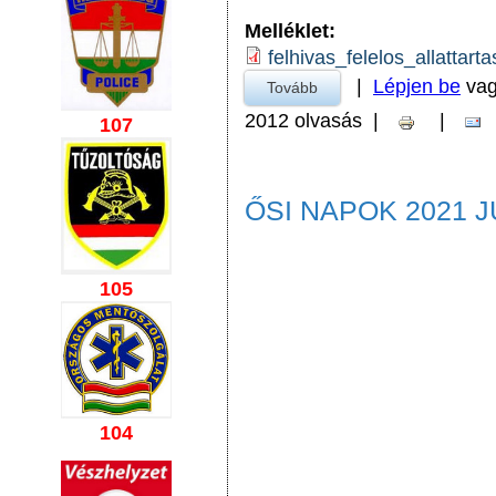
Melléklet:
felhivas_felelos_allattart
|
Lépjen be
va
Tovább
a Felhívás Felelős Állatta
2012 olvasás
|
|
107
ŐSI NAPOK 2021 J
105
104