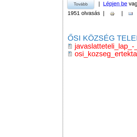
|
Lépjen be
va
Tovább
a Pályázati kiírás civil 
1951 olvasás
|
|
ŐSI KÖZSÉG TEL
javaslatteteli_lap_-
osi_kozseg_ertekta