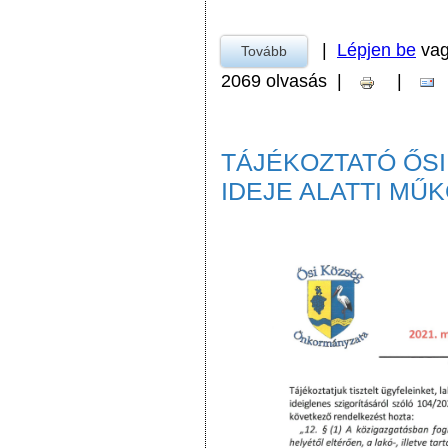
|
Lépjen be
va
Tovább
a Ősi község Települési É
2069 olvasás
|
|
TÁJÉKOZTATÓ ŐSI
IDEJE ALATTI MŰ