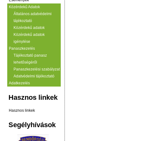
Események
Közérdekű Adatok
Általános adatvédelmi
tájékoztató
Közérdekű adatok
Közérdekű adatok
igénylése
Panaszkezelés
Tájékoztató panasz
lehetőségéről
Panaszkezelési szabályzat
Adatvédelmi tájékoztató
Adatkezelés
Hasznos linkek
Hasznos linkek
Segélyhívások